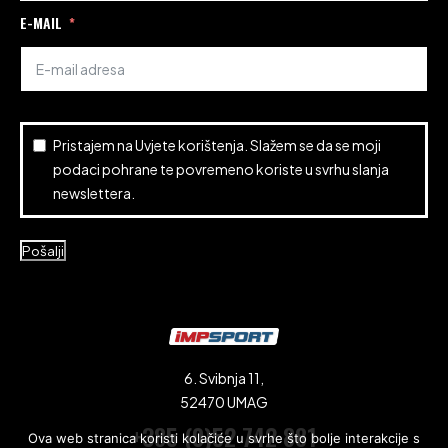
E-MAIL
Pristajem na
Uvjete korištenja
. Slažem se da se moji
podaci pohrane te povremeno koriste u svrhu slanja
newslettera.
Pošalji
6. Svibnja 11,
52470 UMAG
+385 (0)52 742 881
Ova web stranica koristi kolačiće u svrhe što bolje interakcije s