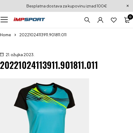
Besplatna dostava za kupovinu iznad 100€
0
Home
20221024113911.901811.011
21. ožujka 2023.
20221024113911.901811.011