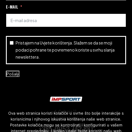
E-MAIL
Pristajem na
Uvjete korištenja
. Slažem se da se moji
podaci pohrane te povremeno koriste u svrhu slanja
newslettera.
Pošalji
6. Svibnja 11,
Ova web stranica koristi kolačiće u svrhe što bolje interakcije s
52470 UMAG
korisnicima i njihovog iskustva korištenja naše web stranice.
Postavke kolačića mogu se kontrolirati i konfigurirati u vašem
+385 (0)52 742 881
internet pregledniku. Ukoliko i dalje želite koristiti našu web