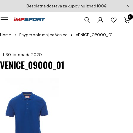
Besplatna dostava za kupovinu iznad 100€
0
Home
Payper polo majica Venice
VENICE_09000_01
30. listopada 2020.
VENICE_09000_01