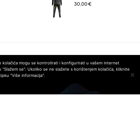
30,00
€
 kolačića mogu se kontrolirati i konfigurirati u vašem internet
u "Slažem se". Ukoliko se ne slažete s korištenjem kolačića, kliknite
ipku "Više informacija".