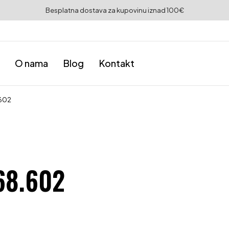
Besplatna dostava za kupovinu iznad 100€
O nama
Blog
Kontakt
.602
Kako odabra
68.602
dresova za