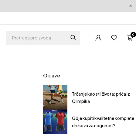
0
Objave
ti pravi komplet
Trčanje kao stil života: priča iz
 vašu momčad
Olimpika
Gdje kupiti kvalitetne komplete
dresova za nogomet?