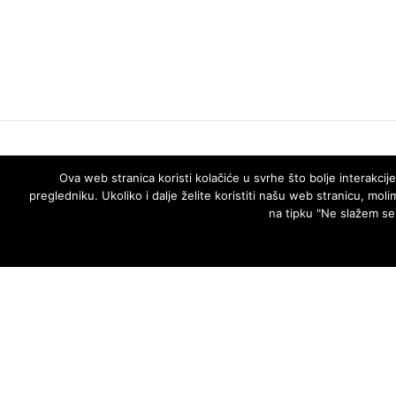
Ova web stranica koristi kolačiće u svrhe što bolje interakcij
pregledniku. Ukoliko i dalje želite koristiti našu web stranicu, mol
na tipku "Ne slažem se"
NEWSLETTER
Ostvarite popust na sve proizvode u našem web shopu –
pretplatite se na naš newsletter i poslati ćemo vam kupon za
popust od 5%!