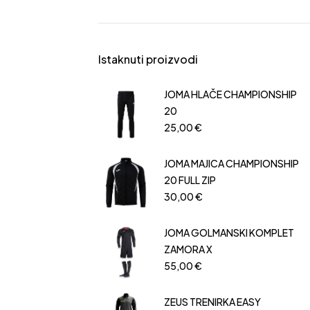
Istaknuti proizvodi
JOMA HLAČE CHAMPIONSHIP
20
25,00
€
JOMA MAJICA CHAMPIONSHIP
20 FULL ZIP
30,00
€
JOMA GOLMANSKI KOMPLET
ZAMORA X
55,00
€
ZEUS TRENIRKA EASY