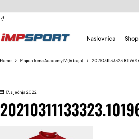
Naslovnica
Shop
Home
Majica Joma Academy IV (16 boja)
20210311133323.101968
17. siječnja 2022.
20210311133323.1019