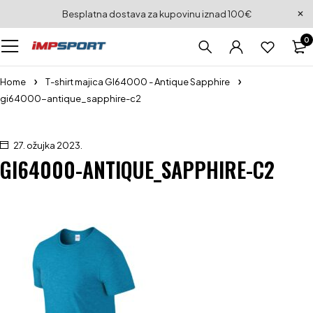
Besplatna dostava za kupovinu iznad 100€
0
Home
T-shirt majica GI64000 - Antique Sapphire
gi64000-antique_sapphire-c2
27. ožujka 2023.
GI64000-ANTIQUE_SAPPHIRE-C2