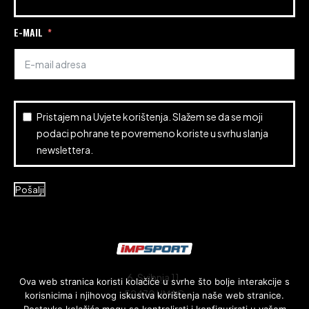
E-MAIL
Pristajem na
Uvjete korištenja
. Slažem se da se moji
podaci pohrane te povremeno koriste u svrhu slanja
newslettera.
Pošalji
6. Svibnja 11,
Ova web stranica koristi kolačiće u svrhe što bolje interakcije s
52470 UMAG
korisnicima i njihovog iskustva korištenja naše web stranice.