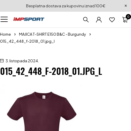
Besplatna dostava za kupovinu iznad 100€
0
Home
MAJICA T-SHIRT E150 B&C - Burgundy
015_42_448_f-2018_01.jpg_l
3. listopada 2024.
015_42_448_F-2018_01.JPG_L