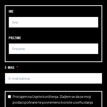
IME
PREZIME
E-MAIL
Pristajem na
Uvjete korištenja
. Slažem se da se moji
podaci pohrane te povremeno koriste u svrhu slanja