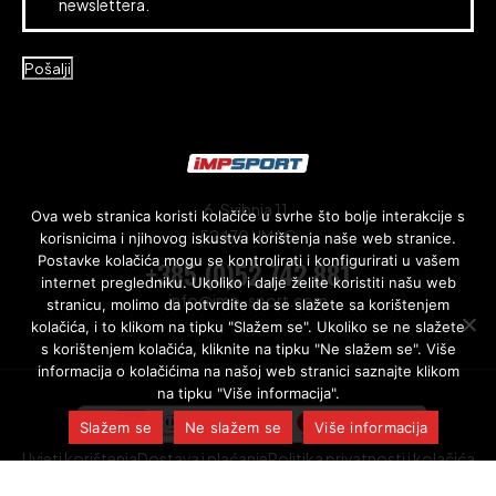
newslettera.
Pošalji
6. Svibnja 11,
Ova web stranica koristi kolačiće u svrhe što bolje interakcije s
52470 UMAG
korisnicima i njihovog iskustva korištenja naše web stranice.
Postavke kolačića mogu se kontrolirati i konfigurirati u vašem
+385 (0)52 742 881
internet pregledniku. Ukoliko i dalje želite koristiti našu web
info@imp-sport.com
stranicu, molimo da potvrdite da se slažete sa korištenjem
kolačića, i to klikom na tipku "Slažem se". Ukoliko se ne slažete
s korištenjem kolačića, kliknite na tipku "Ne slažem se". Više
informacija o kolačićima na našoj web stranici saznajte klikom
na tipku "Više informacija".
Slažem se
Ne slažem se
Više informacija
Uvjeti korištenja
Dostava i plaćanje
Politika privatnosti i kolačića
Designed by
elefante.hr
| © 2026 IMP d.o.o.