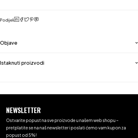
Podijeli
Objave
Istaknuti proizvodi
NEWSLETTER
Ostvarite popust na sve proizvode u našem web shopu –
pretplatite se na naš newsletter i poslati ćemo vam kupon za
popust od 5%!