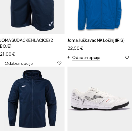
JOMA SUDAČKE HLAČICE (2
Joma šuškavac NK Lošinj (IRIS)
BOJE)
22,50
€
21,00
€
Odaberi opcije
Odaberi opcije