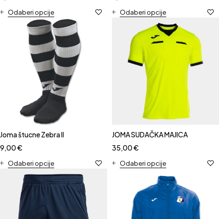
Odaberi opcije
Odaberi opcije
Joma štucne Zebra II
JOMA SUDAČKA MAJICA
9,00
€
35,00
€
Odaberi opcije
Odaberi opcije