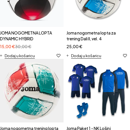
JOMA NOGOMETNA LOPTA
Joma nogometna lopta za
DYNAMIC HYBRID
trening Dali II, vel. 4
15,00
€
30,00
€
25,00
€
Dodaj u košaricu
Dodaj u košaricu
Joma nogometna trening lopta
Joma Paket 1 - NK Lošinj