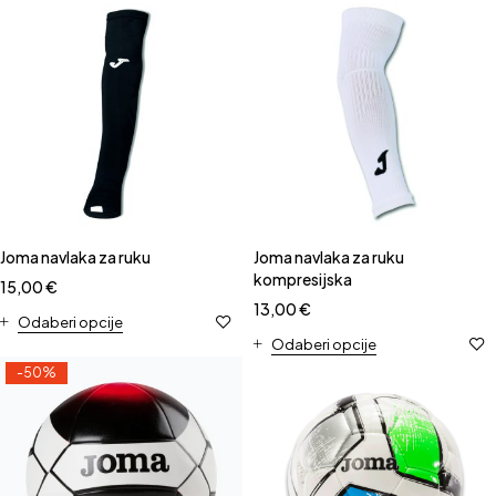
Joma navlaka za ruku
Joma navlaka za ruku
kompresijska
15,00
€
13,00
€
Odaberi opcije
Odaberi opcije
-50%