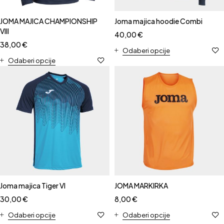
JOMA MAJICA CHAMPIONSHIP
Joma majica hoodie Combi
VIII
40,00
€
38,00
€
Odaberi opcije
Odaberi opcije
Joma majica Tiger VI
JOMA MARKIRKA
30,00
€
8,00
€
Odaberi opcije
Odaberi opcije