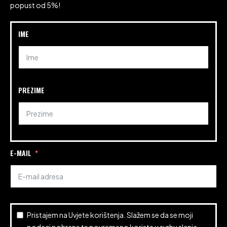
popust od 5%!
IME
PREZIME
E-MAIL
Pristajem na
Uvjete korištenja
. Slažem se da se moji