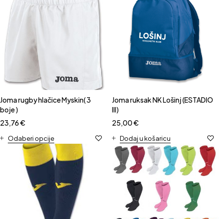
Joma rugby hlačice Myskin( 3
Joma ruksak NK Lošinj (ESTADIO
boje )
III)
23,76
€
25,00
€
Odaberi opcije
Dodaj u košaricu