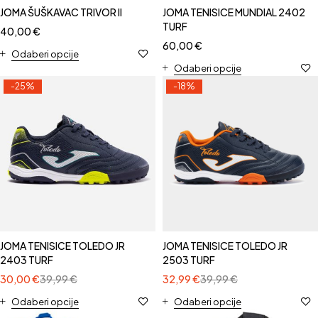
JOMA ŠUŠKAVAC TRIVOR II
JOMA TENISICE MUNDIAL 2402
TURF
40,00
€
60,00
€
Odaberi opcije
Odaberi opcije
-25%
-18%
JOMA TENISICE TOLEDO JR
JOMA TENISICE TOLEDO JR
2403 TURF
2503 TURF
30,00
€
39,99
€
32,99
€
39,99
€
Odaberi opcije
Odaberi opcije