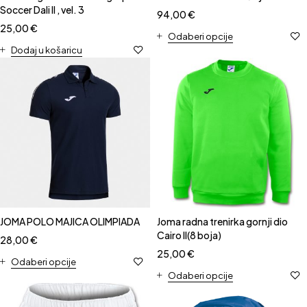
Soccer Dali II , vel. 3
94,00
€
25,00
€
Odaberi opcije
Dodaj u košaricu
JOMA POLO MAJICA OLIMPIADA
Joma radna trenirka gornji dio
Cairo II(8 boja)
28,00
€
25,00
€
Odaberi opcije
Odaberi opcije