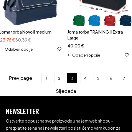
Joma torba Novo II medium
Joma torba TRAINING III Extra
Large
23,76
€
30,39
€
40,00
€
Odaberi opcije
Odaberi opcije
Prev page
1
2
3
4
5
6
7
Sljedeća
NEWSLETTER
Ostvarite popust na sve proizvode u našem web shopu –
pretplatite se na naš newsletter i poslati ćemo vam kupon za