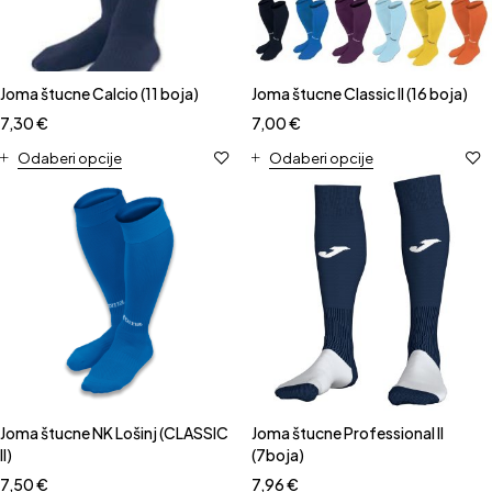
Joma štucne Calcio (11 boja)
Joma štucne Classic II (16 boja)
7,30
€
7,00
€
Odaberi opcije
Odaberi opcije
Joma štucne NK Lošinj (CLASSIC
Joma štucne Professional II
II)
(7boja)
7,50
€
7,96
€