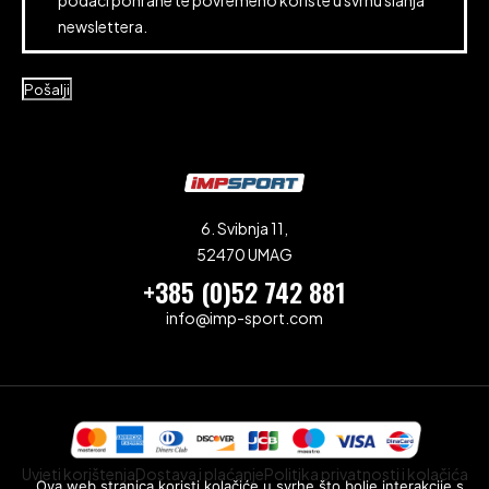
podaci pohrane te povremeno koriste u svrhu slanja
newslettera.
Pošalji
6. Svibnja 11,
52470 UMAG
+385 (0)52 742 881
info@imp-sport.com
Uvjeti korištenja
Dostava i plaćanje
Politika privatnosti i kolačića
Ova web stranica koristi kolačiće u svrhe što bolje interakcije s