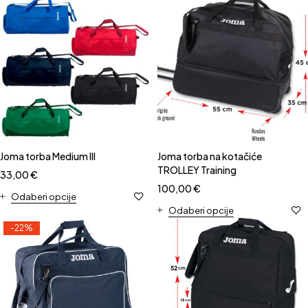
Joma torba Medium III
Joma torba na kotačiće
TROLLEY Training
33,00
€
100,00
€
Odaberi opcije
Odaberi opcije
-22%