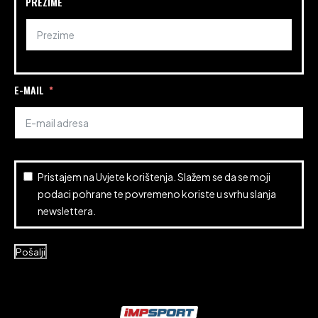
PREZIME
E-MAIL
Pristajem na
Uvjete korištenja
. Slažem se da se moji
podaci pohrane te povremeno koriste u svrhu slanja
newslettera.
Pošalji