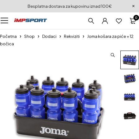
Besplatna dostava za kupovinu iznad 100€
0
Početna
Shop
Dodaci
Rekviziti
Joma košara za piće + 12
bočica