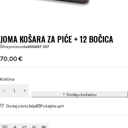
JOMA KOŠARA ZA PIĆE + 12 BOČICA
Šifra proizvoda
400657.107
70,00
€
Količina
Dodaj u košaricu
Dodaj u listu želja
Pošaljite upit