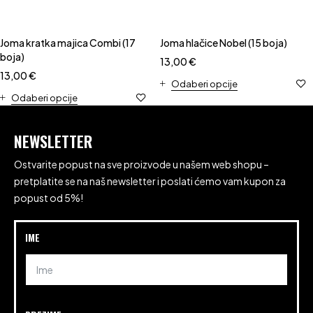
Joma kratka majica Combi (17
Joma hlačice Nobel (15 boja)
boja)
13,00
€
13,00
€
Odaberi opcije
Odaberi opcije
NEWSLETTER
Ostvarite popust na sve proizvode u našem web shopu –
pretplatite se na naš newsletter i poslati ćemo vam kupon za
popust od 5%!
IME