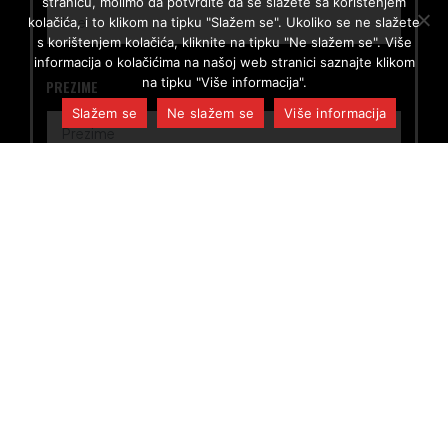
stranicu, molimo da potvrdite da se slažete sa korištenjem
kolačića, i to klikom na tipku "Slažem se". Ukoliko se ne slažete
s korištenjem kolačića, kliknite na tipku "Ne slažem se". Više
informacija o kolačićima na našoj web stranici saznajte klikom
na tipku "Više informacija".
PREZIME
Slažem se
Ne slažem se
Više informacija
E-MAIL
Pristajem na
Uvjete korištenja
. Slažem se da se moji
podaci pohrane te povremeno koriste u svrhu slanja
newslettera.
Pošalji