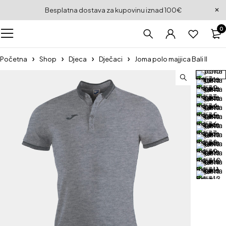
Besplatna dostava za kupovinu iznad 100€
0
Početna
Shop
Djeca
Dječaci
Joma polo majjica Bali II