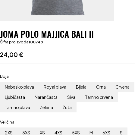
JOMA POLO MAJJICA BALI II
Šifra proizvoda
100748
24,00
€
Boja
Nebesko plava
Royal plava
Bijela
Crna
Crvena
Ljubičasta
Narančasta
Siva
Tamno crvena
Tamno plava
Zelena
Žuta
Veličina
2XS
3XS
XS
4XS
5XS
M
6XS
S