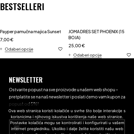
BESTSELLERI
Payper pamučna majica Sunset
JOMA DRES SET PHOENIX (15
BOJA)
7,00
€
25,00
€
Odaberi opcije
Odaberi opcije
NEWSLETTER
Ostvarite popust na sve proizvode u našem web shopu –
pretplatite se na naš newsletter i poslati ćemo vam kupon za
popust od 5%!
Ova web stranica koristi kolačiće u svrhe što bolje interakcije s
korisnicima i njihovog iskustva korištenja naše web stranice.
Postavke kolačića mogu se kontrolirati i konfigurirati u vašem
IME
internet pregledniku. Ukoliko i dalje želite koristiti našu web