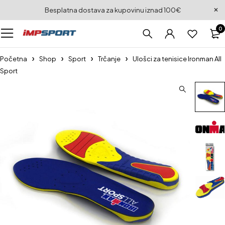
Besplatna dostava za kupovinu iznad 100€
0
Početna
Shop
Sport
Trčanje
Ulošci za tenisice Ironman All
Sport