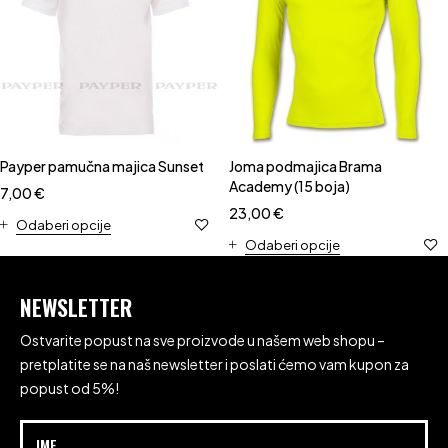
Payper pamučna majica Sunset
Joma podmajica Brama
Academy (15 boja)
7,00
€
23,00
€
Odaberi opcije
Odaberi opcije
NEWSLETTER
Ostvarite popust na sve proizvode u našem web shopu –
pretplatite se na naš newsletter i poslati ćemo vam kupon za
popust od 5%!
IME